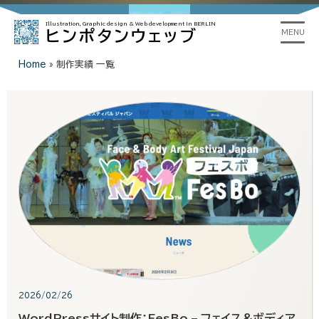
Illustration, Graphic design &
Web development in BERLIN
ヒンポタンウェッブ
MENU
Home
»
制作実績 一覧
2026/02/26
WordPressサイト制作：FesBo – フェイス＆ボディア