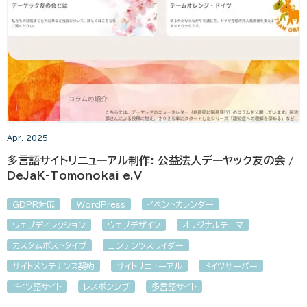
Apr. 2025
多言語サイトリニューアル制作: 公益法人デーヤック友の会 /
DeJaK-Tomonokai e.V
GDPR対応
WordPress
イベントカレンダー
ウェブディレクション
ウェブデザイン
オリジナルテーマ
カスタムポストタイプ
コンテンツスライダー
サイトメンテナンス契約
サイトリニューアル
ドイツサーバー
ドイツ語サイト
レスポンシブ
多言語サイト