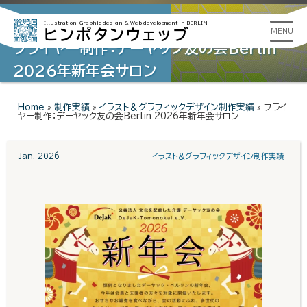
Illustration, Graphic design &
Web development in BERLIN
ヒンポタンウェッブ
MENU
フライヤー制作：デーヤック友の会Berlin
2026年新年会サロン
Home
»
制作実績
»
イラスト＆グラフィックデザイン制作実績
»
フライ
ヤー制作：デーヤック友の会Berlin 2026年新年会サロン
Jan. 2026
イラスト＆グラフィックデザイン制作実績