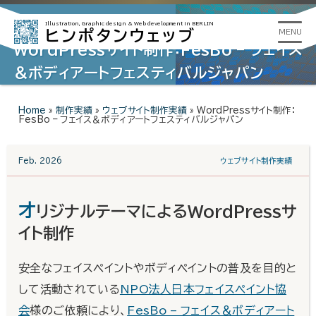
Illustration, Graphic design &
Web development in BERLIN
ヒンポタンウェッブ
MENU
WordPressサイト制作：FesBo – フェイス
＆ボディアートフェスティバルジャパン
Home
»
制作実績
»
ウェブサイト制作実績
»
WordPressサイト制作：
FesBo – フェイス＆ボディアートフェスティバルジャパン
Feb. 2026
ウェブサイト制作実績
オ
リジナルテーマによるWordPressサ
イト制作
安全なフェイスペイントやボディペイントの普及を目的と
して活動されている
NPO法人日本フェイスペイント協
会
様のご依頼により、
FesBo – フェイス＆ボディアート