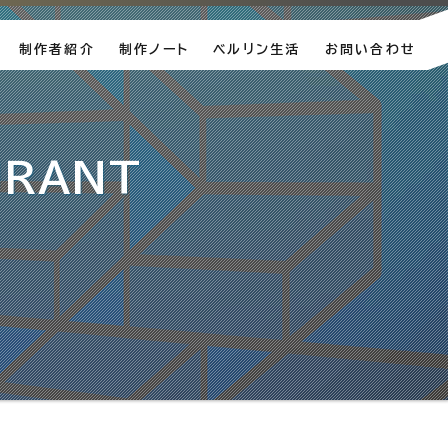
制作者紹介
制作ノート
ベルリン生活
お問い合わせ
イト制作実績
＆グラフィックデザイン制作実績
WordPress
ホームページ制作・運営
パソコン und so weiter.
ベルリン育児戦争
せいかつ Ich wohne in Berli
URANT