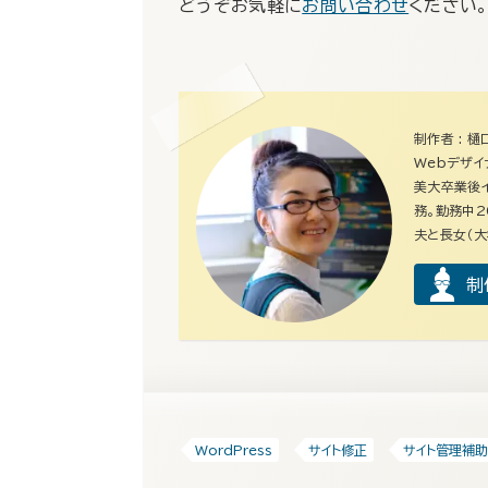
どうぞお気軽に
お問い合わせ
ください
制作者 : 樋
Webデザイ
美大卒業後イ
務。勤務中2
夫と長女（大
制
WordPress
サイト修正
サイト管理補助