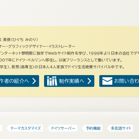
。
口 美徳（ひぐち みのり）
ナー・グラフィックデザイナー・イラストレーター
ンターネット黎明期に独学でWebサイト制作を学び、1999年より日本の会社でデ
007年にドイツ・ベルリンへ移住し、以後フリーランスとして働いています。
学生）、長男（高専生）の日本人４人家族でドイツ生活絶賛サバイバル中です。
作者の紹介へ
制作実績へ
お問い合
テーマカスタマイズ
ドイツサーバー
予約機能
多言語サイト