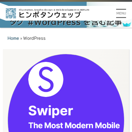
Illustration, Graphic design &
Web development in BERLIN
ヒンポタンウェッブ
MENU
タグ #WordPress を含む記事
Home
»
WordPress