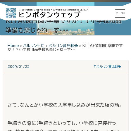
Illustration, Graphic design &
Web development in BERLIN
ヒンポタンウェッブ
MENU
KITA（保育園）卒業ですか！？小学校用品
準備も楽じゃねーす・・・
Home
»
ベルリン生活
»
ベルリン育児戦争
»
KITA（保育園）卒業です
か！？小学校用品準備も楽じゃねーす・・・
2009/01/28
#ベルリン育児戦争
さて、なんとか小学校の入学申し込みが出来た頃の話。
手続きの際に（手続きといっても、小学校に直接行っ