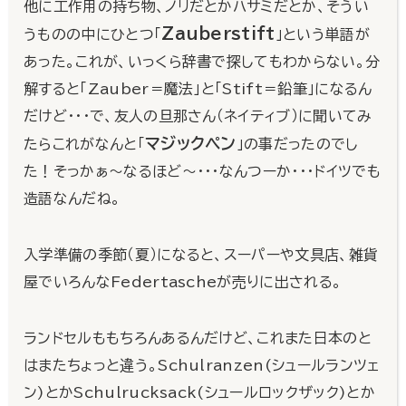
他に工作用の持ち物、ノリだとかハサミだとか、そうい
Zauberstift
うものの中にひとつ「
」という単語が
あった。これが、いっくら辞書で探してもわからない。分
解すると「Zauber＝魔法」と「Stift＝鉛筆」になるん
だけど・・・で、友人の旦那さん（ネイティブ）に聞いてみ
マジックペン
たらこれがなんと「
」の事だったのでし
た！そっかぁ～なるほど～・・・なんつーか・・・ドイツでも
造語なんだね。
入学準備の季節（夏）になると、スーパーや文具店、雑貨
屋でいろんなFedertascheが売りに出される。
ランドセルももちろんあるんだけど、これまた日本のと
はまたちょっと違う。Schulranzen(シュールランツェ
ン)とかSchulrucksack(シュールロックザック)とか