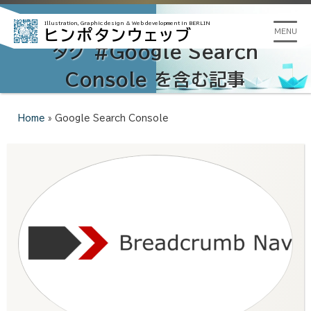
Illustration, Graphic design &
Web development in BERLIN
ヒンポタンウェッブ
MENU
タグ #Google Search
Console を含む記事
Home
»
Google Search Console