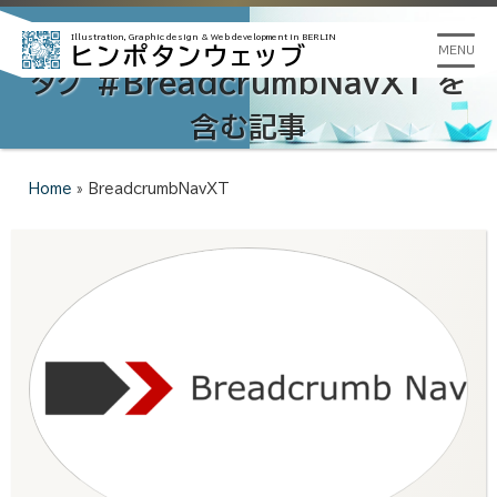
Illustration, Graphic design &
Web development in BERLIN
ヒンポタンウェッブ
MENU
タグ #BreadcrumbNavXT を
含む記事
Home
»
BreadcrumbNavXT